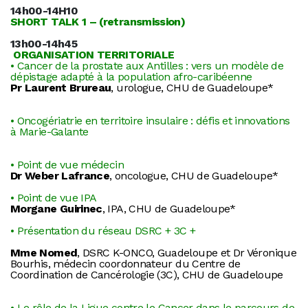
14h00-14H10
SHORT TALK 1 – (retransmission)
13h00-14h45
ORGANISATION TERRITORIALE
• Cancer de la prostate aux Antilles : vers un modèle de
dépistage adapté à la population afro-caribéenne
Pr Laurent Brureau
, urologue, CHU de Guadeloupe*
• Oncogériatrie en territoire insulaire : défis et innovations
à Marie-Galante
• Point de vue médecin
Dr Weber Lafrance
, oncologue, CHU de Guadeloupe*
• Point de vue IPA
Morgane Guirinec
, IPA, CHU de Guadeloupe*
• Présentation du réseau DSRC + 3C +
Mme Nomed
, DSRC K-ONCO, Guadeloupe et Dr Véronique
Bourhis, médecin coordonnateur du Centre de
Coordination de Cancérologie (3C), CHU de Guadeloupe
• Le rôle de la Ligue contre le Cancer dans le parcours de