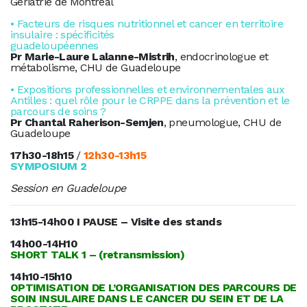
Gériatrie de Montréal
• Facteurs de risques nutritionnel et cancer en territoire
insulaire : spécificités
guadeloupéennes
Pr Marie-Laure Lalanne-Mistrih
, endocrinologue et
métabolisme, CHU de Guadeloupe
• Expositions professionnelles et environnementales aux
Antilles : quel rôle pour le CRPPE dans la prévention et le
parcours de soins ?
Pr Chantal Raherison-Semjen
, pneumologue, CHU de
Guadeloupe
17h30-18h15
/
12h30-13h15
SYMPOSIUM 2
Session en Guadeloupe
13h15-14h00 I PAUSE – Visite des stands
14h00-14H10
SHORT TALK 1 – (retransmission)
14h10-15h10
OPTIMISATION DE L’ORGANISATION DES PARCOURS DE
SOIN
INSULAIRE DANS LE CANCER DU SEIN ET DE LA