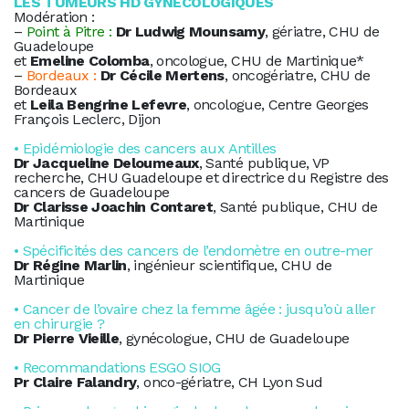
LES TUMEURS HD GYNÉCOLOGIQUES
Modération :
–
Point à Pitre :
Dr Ludwig Mounsamy
, gériatre, CHU de
Guadeloupe
et
Emeline Colomba
, oncologue, CHU de Martinique*
–
Bordeaux :
Dr Cécile Mertens
, oncogériatre, CHU de
Bordeaux
et
Leila Bengrine Lefevre
, oncologue, Centre Georges
François Leclerc, Dijon
• Epidémiologie des cancers aux Antilles
Dr Jacqueline Deloumeaux
, Santé publique, VP
recherche, CHU Guadeloupe et directrice du Registre des
cancers de Guadeloupe
Dr Clarisse Joachin Contaret
, Santé publique, CHU de
Martinique
• Spécificités des cancers de l’endomètre en outre-mer
Dr Régine Marlin
, ingénieur scientifique, CHU de
Martinique
• Cancer de l’ovaire chez la femme âgée : jusqu’où aller
en chirurgie ?
Dr Pierre Vieille
, gynécologue, CHU de Guadeloupe
• Recommandations ESGO SIOG
Pr Claire Falandry
, onco-gériatre, CH Lyon Sud