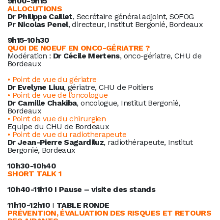
9h00-9h15
ALLOCUTIONS
Dr Philippe Caillet
, Secrétaire général adjoint, SOFOG
Pr Nicolas Penel
, directeur, Institut Bergonié, Bordeaux
9h15-10h30
QUOI DE NOEUF EN ONCO-GÉRIATRE ?
Modération :
Dr Cécile Mertens
, onco-gériatre, CHU de
Bordeaux
• Point de vue du gériatre
Dr Evelyne Liuu
, gériatre, CHU de Poitiers
• Point de vue de l’oncologue
Dr Camille Chakiba
, oncologue, Institut Bergonié,
Bordeaux
• Point de vue du chirurgien
Equipe du CHU de Bordeaux
• Point de vue du radiotherapeute
Dr Jean-Pierre Sagardiluz
, radiothérapeute, Institut
Bergonié, Bordeaux
10h30-10h40
SHORT TALK 1
10h40-11h10 I Pause – visite des stands
11h10-12h10
I
TABLE RONDE
PRÉVENTION, ÉVALUATION DES RISQUES ET RETOURS