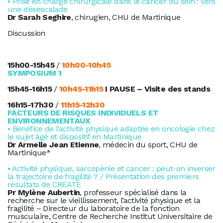
• Prise en charge chirurgicale dans le cancer du sein : vers
une désescalade
Dr Sarah Seghire
, chirugien, CHU de Martinique
Discussion
15h00-15h45
/
10h00-10h45
SYMPOSIUM 1
15h45-16h15
/
10h45-11h15
I PAUSE – Visite des stands
16h15-17h30
/
11h15-12h30
FACTEURS DE RISQUES INDIVIDUELS ET
ENVIRONNEMENTAUX
• Bénéfice de l’activité physique adaptée en oncologie chez
le sujet âgé et dispositif en Martinique
Dr Armelle Jean Etienne
, médecin du sport, CHU de
Martinique*
• Activité physique, sarcopénie et cancer : peut-on inverser
la trajectoire de fragilité ? / Présentation des premiers
résultats de CREATE
Pr Mylène Aubertin
, professeur spécialisé dans la
recherche sur le vieillissement, l’activité physique et la
fragilité – Directeur du laboratoire de la fonction
musculaire, Centre de Recherche Institut Universitaire de