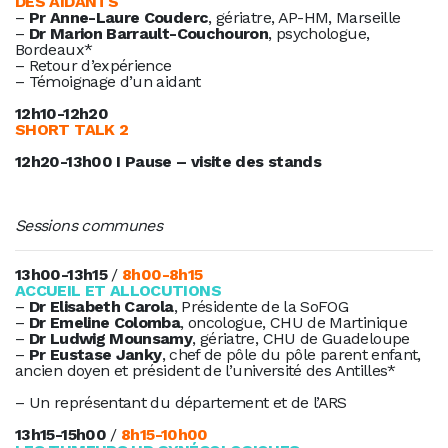
DES AIDANTS
–
Pr Anne-Laure Couderc
, gériatre, AP-HM, Marseille
–
Dr Marion Barrault-Couchouron
, psychologue,
Bordeaux*
– Retour d’expérience
– Témoignage d’un aidant
12h10-12h20
SHORT TALK 2
12h20-13h00 I Pause – visite des stands
Sessions communes
13h00-13h15
/
8h00-8h15
ACCUEIL ET ALLOCUTIONS
–
Dr Elisabeth Carola
, Présidente de la SoFOG
–
Dr Emeline Colomba
, oncologue, CHU de Martinique
–
Dr Ludwig Mounsamy
, gériatre, CHU de Guadeloupe
–
Pr Eustase Janky
, chef de pôle du pôle parent enfant,
ancien doyen et président de l’université des Antilles*
– Un représentant du département et de l’ARS
13h15-15h00
/
8h15-10h00