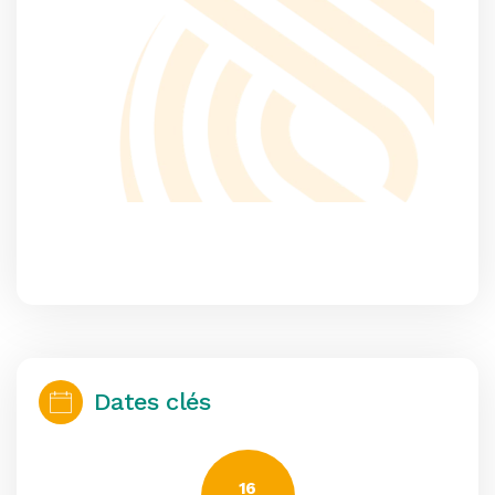
Dates clés
16